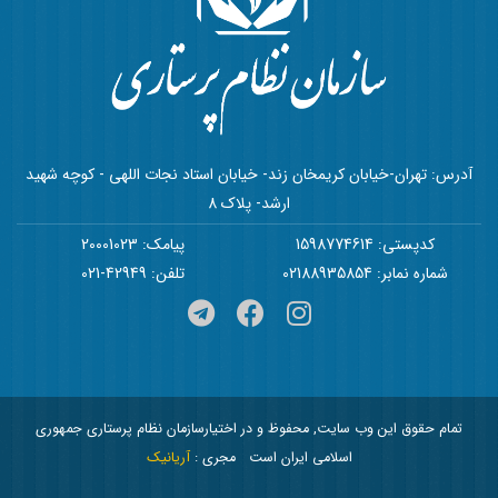
آدرس: تهران-خیابان کریمخان زند- خیابان استاد نجات اللهی - کوچه شهید
ارشد- پلاک 8
کدپستی: 1598774614
پیامک: 20001023
شماره نمابر: 02188935854
تلفن: 42949-021
تمام حقوق این وب سایت, محفوظ و در اختیارسازمان نظام پرستاری جمهوری
اسلامی ایران است
مجری :
آریانیک