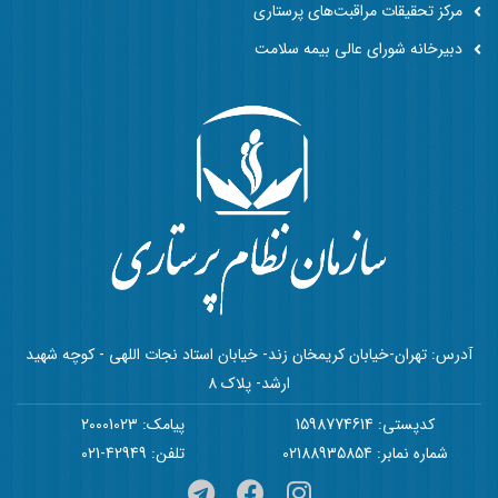
مرکز تحقیقات مراقبت‌های پرستاری
دبیرخانه شورای عالی بیمه سلامت
آدرس: تهران-خیابان کریمخان زند- خیابان استاد نجات اللهی - کوچه شهید
ارشد- پلاک 8
کدپستی: 1598774614
پیامک: 20001023
شماره نمابر: 02188935854
تلفن: 42949-021