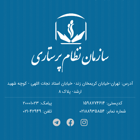
آدرس: تهران-خیابان کریمخان زند- خیابان استاد نجات اللهی - کوچه شهید
ارشد- پلاک 8
کدپستی: 1598774614
پیامک: 20001023
شماره نمابر: 02188935854
تلفن: 42949-021