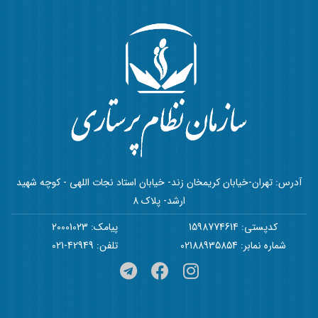
آدرس: تهران-خیابان کریمخان زند- خیابان استاد نجات اللهی - کوچه شهید
ارشد- پلاک 8
کدپستی: 1598774614
پیامک: 20001023
شماره نمابر: 02188935854
تلفن: 42949-021