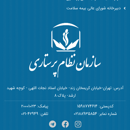
دبیرخانه شورای عالی بیمه سلامت
آدرس: تهران-خیابان کریمخان زند- خیابان استاد نجات اللهی - کوچه شهید
ارشد- پلاک 8
کدپستی: 1598774614
پیامک: 20001023
شماره نمابر: 02188935854
تلفن: 42949-021