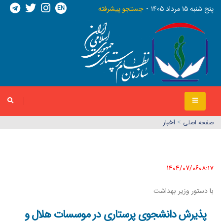
EN
پنج شنبه ١٥ مرداد ١٤٠٥
جستجو پیشرفته
>
اخبار
صفحه اصلي
1404/07/06٠٨:١٧
با دستور وزیر بهداشت
پذیرش دانشجوی پرستاری در موسسات هلال و