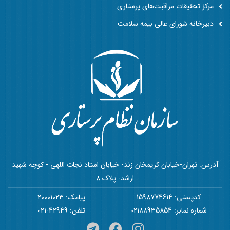
مرکز تحقیقات مراقبت‌های پرستاری
دبیرخانه شورای عالی بیمه سلامت
آدرس: تهران-خیابان کریمخان زند- خیابان استاد نجات اللهی - کوچه شهید
ارشد- پلاک 8
کدپستی: 1598774614
پیامک: 20001023
شماره نمابر: 02188935854
تلفن: 42949-021