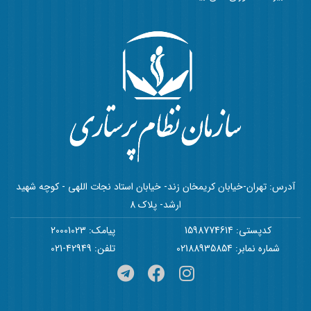
آدرس: تهران-خیابان کریمخان زند- خیابان استاد نجات اللهی - کوچه شهید
ارشد- پلاک 8
کدپستی: 1598774614
پیامک: 20001023
شماره نمابر: 02188935854
تلفن: 42949-021