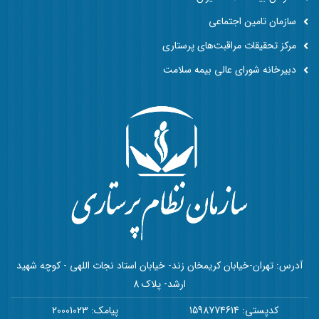
سازمان تامین اجتماعی
مرکز تحقیقات مراقبت‌های پرستاری
دبیرخانه شورای عالی بیمه سلامت
آدرس: تهران-خیابان کریمخان زند- خیابان استاد نجات اللهی - کوچه شهید
ارشد- پلاک 8
کدپستی: 1598774614
پیامک: 20001023