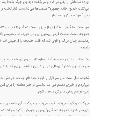
نوزده ساله‌اش را بغل می‌کرد و می‌گفت «یَه بَنِ جِیئَر مِنَه»(ب
می‌گفت خدیج خانم چطورَه؟ ساعت‌ها می‌نشست کنار تخت و برای
یکی آسوده، دیگری امیدوار
.
سرنوشت اما گاهی سنگدل‌تر از چیزی است که آدم‌ها فکر می‌ک
خدیجه مشت مشت قرص پردنیزولون می‌خورد، اما رماتیسم یک 
رماتیسم چنان بزرگ و قوی شد که قلب خدیجه را از طپش انداخت.
پژمرده.
یک هفته بعد پدر خدیجه آمد بیمارستان. پیرمردی شده بود پر ا
من برای این دختر آرزوهای دور و درازی داشتم. روزی که به دنیا 
شانزده سال است من سر قول و قرارم مانده‌ام. به نام خودش حس
می‌کردم و خیری دستم می‌آمد بخشی از خیر معامله را برای این
نمی‌خواهم پیش مادرش بدقول شوم.
می‌گفت و گریه می‌کرد. گریه می‌کرد و می‌گفت آن همه مهر و م
بنویسم هدیه خدیجه عسگری! پرس و جویش را کرد و رفت که پول