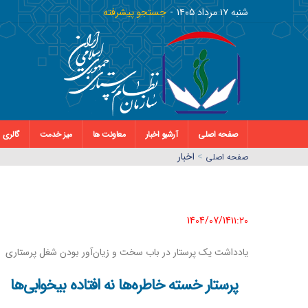
شنبه ١٧ مرداد ١٤٠٥
جستجو پیشرفته
صفحه اصلی
آرشیو اخبار
معاونت ها
میز خدمت
گالری
>
اخبار
صفحه اصلي
1404/07/14١١:٢٠
یادداشت یک پرستار در باب سخت و زیان‌آور بودن شغل پرستاری
پرستار خسته خاطره‌ها نه افتاده بیخوابی‌ها