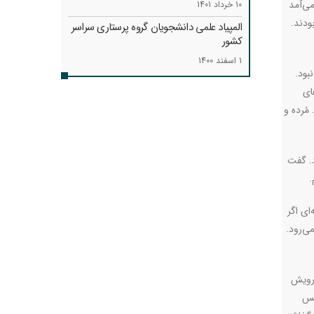
می‌آمد
10 خرداد 1401
ودند.
المپیاد علمی دانشجویان گروه پرستاری سراسر
کشور
1 اسفند 1400
بود.
ای
مُرده و
د. گفت
.
ای اگر
ی‌رود.
 رویش
نس