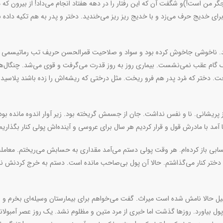
ند جگر من است!)و شگفت آن که این رفتار را در دهه هفتاد انجام می‌داد! از بیرون که 
 خدیج حرف می‌زد و با خدیج ریز ریز می‌خندید. دختر و پدر به هم تکیه داده ب
نند. ناخوشی جاخوش کرده بود و سواد و صلاحیت قمرالحسن حریف تب رماتیسمی ن
گام عقب نمی‌نشست. بیماری روز به روز قدرت می‌گرفت و قوی می‌شد. چنگال‌ه
 دختر که مُرد پدر هم فرو ریخت. مثل درختی که ریشه‌اش را زده باشند پلاسید. 
ز پریشانی. نا و نفس نداشت. جان از جسمش گریخته بود. زیر آوار اندوه مانده بو
آمد با مادرش قول و قرار کردیم هر سال برای عروسی و آینده‌اش پولی کنار بگذاریم
ابی باز کرده‌ام. هر وقت پولی دستم می‌آمد مقداری به حسابش می‌ریختم. معامله‌
 دختر کنار می‌گذاشتم. حالا آن پول بی‌صاحب مانده است. دستم به خرج کردنش نم
ِیل حالا نامش شده است میراث. گفت می‌خواهم برای بیمارستان وسیله‌ای بخرم و
 بیاورد. روزها گذشت اما خبری از مرد متین و مظلوم نشد. یک روز عصر آمبولا