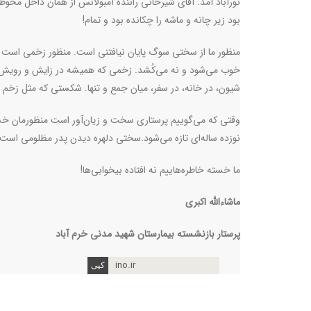
نورآباد آمد. آقای شیرخانی راننده آمبولانس از همان داخل محوطه 
بود زیر چانه و ماشه را چکانده بود و تمام
!
منظور ما از سختی سوگ‌ پایان نیافتنی است. منظور زخمی است که 
خوب می‌شود و نه می‌کُشد. زخمی که همیشه در زایش و رویش ا
شیون، در خانه، در سفر، میان جمع و تنها. شکستی که مثل زخم
وقتی که می‌گوییم پرستاری سخت و زیان‌آور است منظورمان خس
نوزده ساله‌‌ای تازه می‌شود.سختی دلهره دیدن پدر مظلومی است 
ما خسته خاطره‌هاییم نه افتاده بیخوابی‌ها!
ماشاءالله اکبری
پرستار بازنشسته بیمارستان شهید مدنی خرم آباد
ino.ir