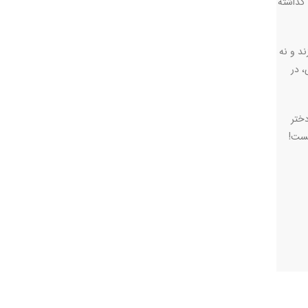
 گذاشته
ند و نه
 در
ختر
یست!