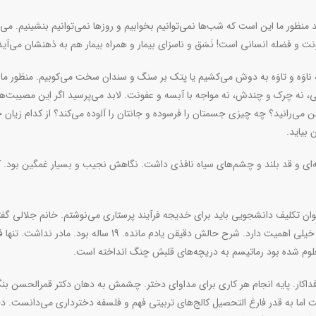
نظور ما این است که شب‌ها نمی‌توانیم بخوابیم و روزها نمی‌توانیم بنشینیم. می‌
ت و فضله انسانی است! نَسَق و ناسزای بیمار و همراه بیمار هم به ذهنشان می‌آید
اوَه و تاوَه به دوش می‌کشیم یا پتک بر سنگ و سندان سخت می‌کوبیم. منظور ما ا
نه چرک و چندش، نه مواجه با آبسه و عفونت. لابد می‌پرسید اگر این مصیبت‌ه
‌رانید؟ چه چیزی جسمتان را فرسوده و جانتان را آلوده می‌کند؟ از کدام زیان‌ 
بیاید.
‌ای و قد بلند و چشم‌های سیاه نافذی داشت. نگاهش نجیب و بسیار غمگین بود. 
ن تکلیف دانشجویی باید برای خدیجه فرآیند پرستاری می‌نوشتم. خانم جلالی گفت
برای نوشتن یک فرآیند پرستاری خوب شرح حال دقیق و درست خیلی اهمیت دارد. شرح حالش دقیقن یادم مانده. 19 ساله بود. مادر
معلوم شده بود رماتیسم به دریچه‌های قلبش چنگ انداخته است.
فداکار. پایه انجام هر کاری برای مداوای دختر. چشمش به دهان دکتر قمرالحسن بن
 اما به قدر فارغ التحصیل کالج‌های تربیتی فهم و فلسفه دخترداری می‌دانست. د