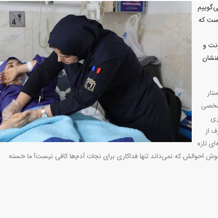
‌گوییم
است که
ونت و
هنشان
تار
 شخصی
ری
 از
ای تازه
ش احوالش که نمی‌داند تنها فداکاری برای نجات آدم‌ها کافی نیست! ما خسته