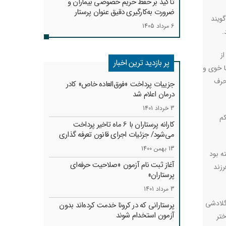
تأکید بر حفظ حریم خصوصی بیماران و
ضرورت به‌کارگیری دقیق عنوان پرستار
گویند
6 مرداد 1405
.
ز
پر بازدید ترین اخبار
ا خوی و
حرف
جزییات پرداخت «فوق‌العاده خاص» کادر
درمان اعلام شد
3 خرداد 1401
کم
کارانه‌ پرستاران با 6 ماه تاخیر پرداخت
می‌شود/ جزئیات اجرای قانون تعرفه گذاری
13 بهمن 1400
ه بود
آغاز ثبت نام آزمون «صلاحیت حرفه‌ای
 نداشت. تنها فرزند
پرستاران»
3 مرداد 1401
گلادشی
پرستارانی که در کرونا خدمت کرد‌ه‌اند بدون
آزمون استخدام شوند
ختر