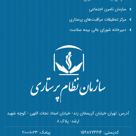
سازمان تامین اجتماعی
مرکز تحقیقات مراقبت‌های پرستاری
دبیرخانه شورای عالی بیمه سلامت
آدرس: تهران-خیابان کریمخان زند- خیابان استاد نجات اللهی - کوچه شهید
ارشد- پلاک 8
کدپستی: 1598774614
پیامک: 20001023