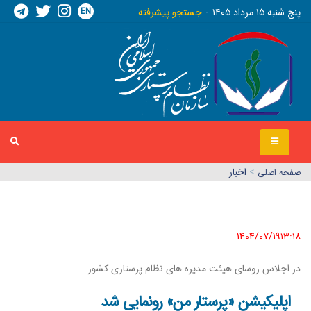
EN
پنج شنبه ١٥ مرداد ١٤٠٥
جستجو پیشرفته
>
اخبار
صفحه اصلي
1404/07/19١٣:١٨
در اجلاس روسای هیئت مدیره های نظام پرستاری کشور
اپلیکیشن «پرستار من» رونمایی شد