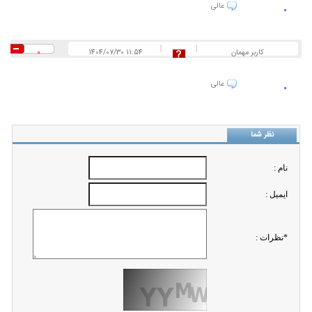
عالی
0
کاربر مهمان
1404/07/30 11:54
0
عالی
0
نظر شما
نام :
ايميل :
*نظرات :