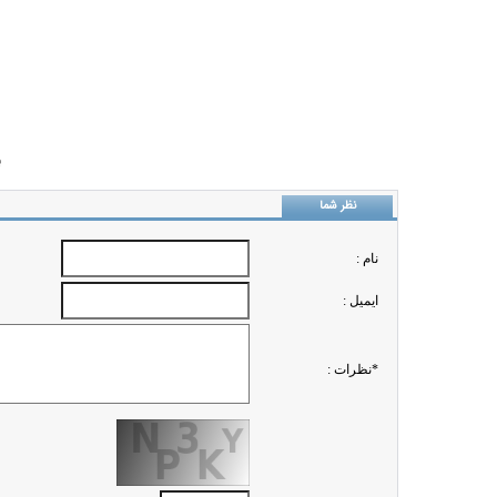
ب
نظر شما
نام :
ايميل :
*نظرات :