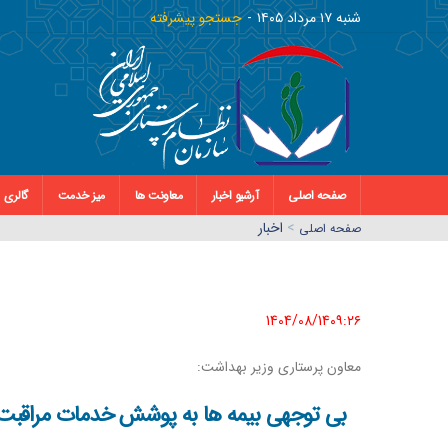
شنبه ١٧ مرداد ١٤٠٥
جستجو پیشرفته
صفحه اصلی
آرشیو اخبار
معاونت ها
میز خدمت
گالری
>
اخبار
صفحه اصلي
1404/08/14٠٩:٢٦
معاون پرستاری وزیر بهداشت:
بی توجهی بیمه ها به پوشش خدمات مراقبت د