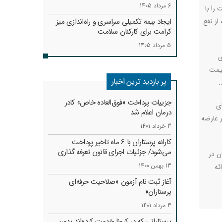
6 مرداد 1405
را با
از نفع
ایجاد بیمه تکمیلی سراسری و راه‌اندازی میز
کرامت برای کارکنان سلامت
5 مرداد 1405
ری
قیمت
پر بازدید ترین اخبار
.
جزییات پرداخت «فوق‌العاده خاص» کادر
ای
درمان اعلام شد
ر عارضه
3 خرداد 1401
کارانه‌ پرستاران با 6 ماه تاخیر پرداخت
می‌شود/ جزئیات اجرای قانون تعرفه گذاری
ن در
13 بهمن 1400
ئه
آغاز ثبت نام آزمون «صلاحیت حرفه‌ای
پرستاران»
3 مرداد 1401
پرستارانی که در کرونا خدمت کرد‌ه‌اند بدون