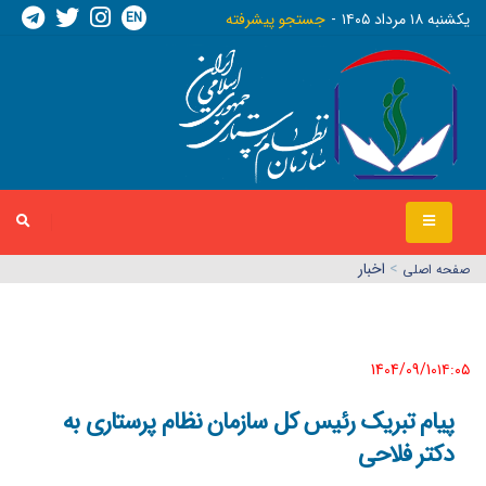
EN
يکشنبه ١٨ مرداد ١٤٠٥
جستجو پیشرفته
>
اخبار
صفحه اصلي
1404/09/10١٤:٠٥
پیام تبریک رئیس کل سازمان نظام پرستاری به
دکتر فلاحی