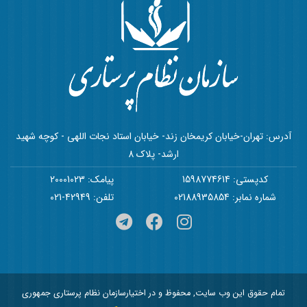
آدرس: تهران-خیابان کریمخان زند- خیابان استاد نجات اللهی - کوچه شهید
ارشد- پلاک 8
کدپستی: 1598774614
پیامک: 20001023
شماره نمابر: 02188935854
تلفن: 42949-021
تمام حقوق این وب سایت, محفوظ و در اختیارسازمان نظام پرستاری جمهوری