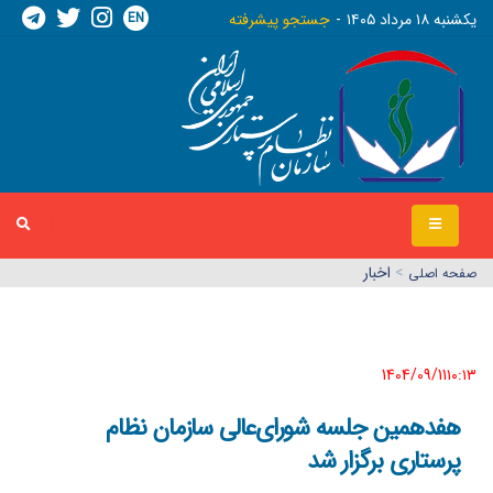
EN
يکشنبه ١٨ مرداد ١٤٠٥
جستجو پیشرفته
>
اخبار
صفحه اصلي
1404/09/11١٠:١٣
هفدهمین جلسه شورای‌عالی سازمان نظام
پرستاری برگزار شد