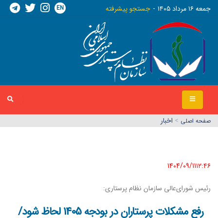
EN
جمعه ١٦ مرداد ١٤٠٥
جستجو پیشرفته
>
اخبار
صفحه اصلي
1404/09/11١٢:٤٦
رئیس شورای‌عالی سازمان نظام پرستاری:
رفع مشکلات پرستاران در بودجه 1405 لحاظ شود/