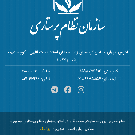
آدرس: تهران-خیابان کریمخان زند- خیابان استاد نجات اللهی - کوچه شهید
ارشد- پلاک 8
کدپستی: 1598774614
پیامک: 20001023
شماره نمابر: 02188935854
تلفن: 42949-021
تمام حقوق این وب سایت, محفوظ و در اختیارسازمان نظام پرستاری جمهوری
اسلامی ایران است
مجری :
آریانیک