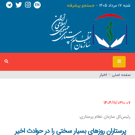
EN
شنبه ١٧ مرداد ١٤٠٥
جستجو پیشرفته
>
اخبار
صفحه اصلي
1404/11/03١٠:٠٧
رئیس‌کل سازمان نظام پرستاری:
پرستاران روزهای بسیار سختی را در حوادث اخیر