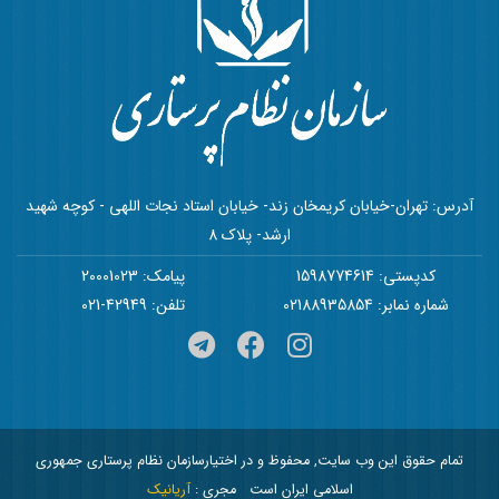
آدرس: تهران-خیابان کریمخان زند- خیابان استاد نجات اللهی - کوچه شهید
ارشد- پلاک 8
کدپستی: 1598774614
پیامک: 20001023
شماره نمابر: 02188935854
تلفن: 42949-021
تمام حقوق این وب سایت, محفوظ و در اختیارسازمان نظام پرستاری جمهوری
اسلامی ایران است
مجری :
آریانیک