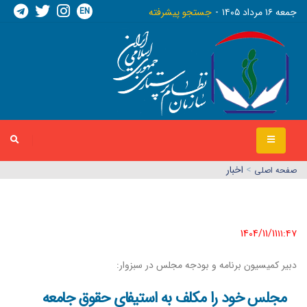
EN
جمعه ١٦ مرداد ١٤٠٥
جستجو پیشرفته
>
اخبار
صفحه اصلي
1404/11/11١١:٤٧
دبیر کمیسیون برنامه و بودجه مجلس در سبزوار:
مجلس خود را مکلف به استیفای حقوق جامعه