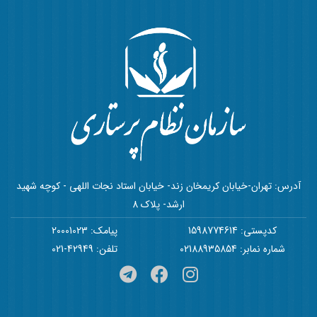
آدرس: تهران-خیابان کریمخان زند- خیابان استاد نجات اللهی - کوچه شهید
ارشد- پلاک 8
کدپستی: 1598774614
پیامک: 20001023
شماره نمابر: 02188935854
تلفن: 42949-021