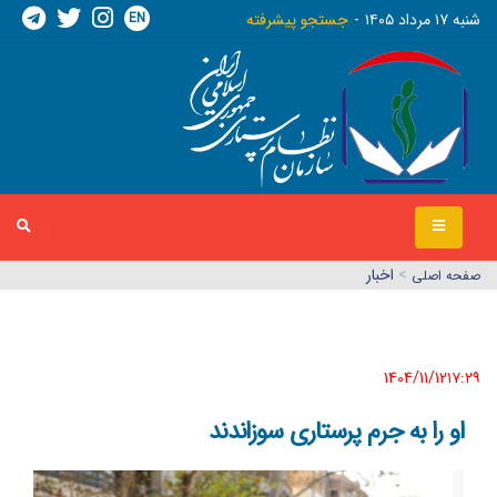
EN
شنبه ١٧ مرداد ١٤٠٥
جستجو پیشرفته
>
اخبار
صفحه اصلي
1404/11/12١٧:٢٩
او را به جرم پرستاری سوزاندند