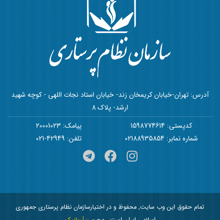
آدرس: تهران-خیابان کریمخان زند- خیابان استاد نجات اللهی - کوچه شهید
ارشد- پلاک 8
کدپستی: 1598774614
پیامک: 20001023
شماره نمابر: 02188935854
تلفن: 42949-021
تمام حقوق این وب سایت, محفوظ و در اختیارسازمان نظام پرستاری جمهوری