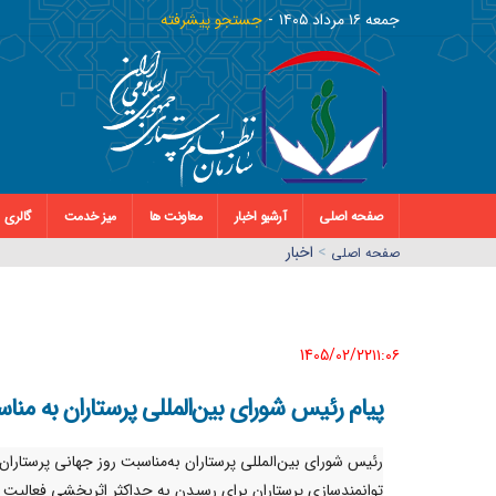
جمعه ١٦ مرداد ١٤٠٥
جستجو پیشرفته
صفحه اصلی
آرشیو اخبار
معاونت ها
میز خدمت
گالری
>
اخبار
صفحه اصلي
1405/02/22١١:٠٦
پیام رئیس شورای بین‌المللی پرستاران به منا
رئیس‌ شورای‌ بین‌المللی پرستاران به‌مناسبت روز جهانی پرستارا
توانمندسازی پرستاران برای رسیدن به حداکثر اثربخشی فعالیت آ