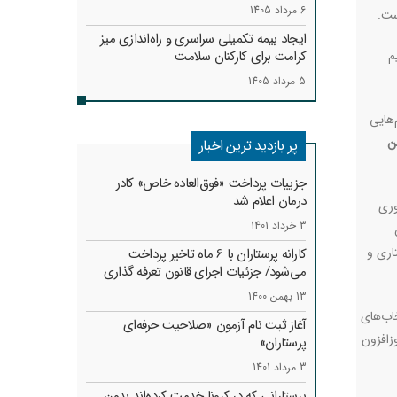
6 مرداد 1405
ست.
ایجاد بیمه تکمیلی سراسری و راه‌اندازی میز
م
کرامت برای کارکنان سلامت
5 مرداد 1405
هایی
ن
پر بازدید ترین اخبار
جزییات پرداخت «فوق‌العاده خاص» کادر
درمان اعلام شد
وری
3 خرداد 1401
اری و
کارانه‌ پرستاران با 6 ماه تاخیر پرداخت
می‌شود/ جزئیات اجرای قانون تعرفه گذاری
13 بهمن 1400
خاب‌های
آغاز ثبت نام آزمون «صلاحیت حرفه‌ای
زافزون
پرستاران»
3 مرداد 1401
پرستارانی که در کرونا خدمت کرد‌ه‌اند بدون