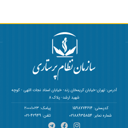
آدرس: تهران-خیابان کریمخان زند- خیابان استاد نجات اللهی - کوچه
شهید ارشد- پلاک 8
کدپستی: 1598774614
پیامک: 20001023
شماره نمابر: 02188935854
تلفن: 42949-021