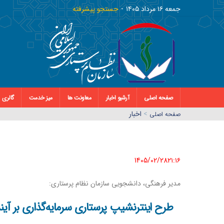
جمعه ١٦ مرداد ١٤٠٥
جستجو پیشرفته
صفحه اصلی
آرشیو اخبار
معاونت ها
میز خدمت
گالری
>
اخبار
صفحه اصلي
1405/02/28٢١:١٦
مدیر فرهنگی، دانشجویی سازمان نظام پرستاری:
طرح اینترنشیپ پرستاری سرمایه‌گذاری بر آ