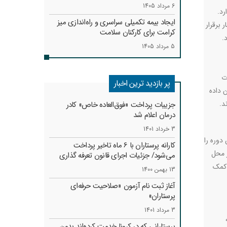
6 مرداد 1405
رد.
ایجاد بیمه تکمیلی سراسری و راه‌اندازی میز
 برقرار
کرامت برای کارکنان سلامت
.
5 مرداد 1405
ت
پر بازدید ترین اخبار
 داده
د.
جزییات پرداخت «فوق‌العاده خاص» کادر
درمان اعلام شد
3 خرداد 1401
دوره را
کارانه‌ پرستاران با 6 ماه تاخیر پرداخت
ر محل
می‌شود/ جزئیات اجرای قانون تعرفه گذاری
 کمک
13 بهمن 1400
آغاز ثبت نام آزمون «صلاحیت حرفه‌ای
پرستاران»
3 مرداد 1401
پرستارانی که در کرونا خدمت کرد‌ه‌اند بدون