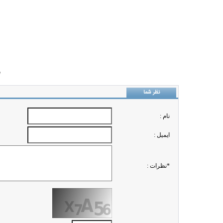
ب
نظر شما
نام :
ايميل :
*نظرات :