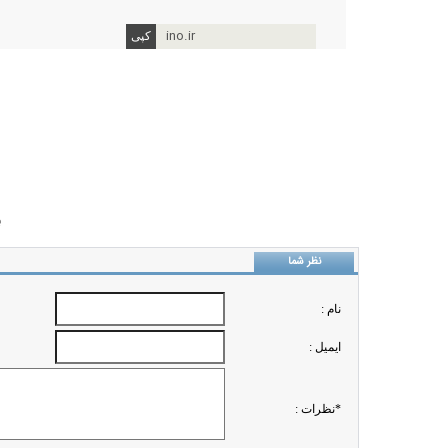
ino.ir
ب
نظر شما
نام :
ايميل :
*نظرات :