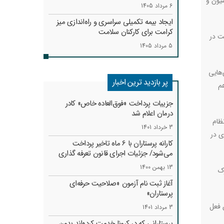
یون و
6 مرداد 1405
ایجاد بیمه تکمیلی سراسری و راه‌اندازی میز
کرامت برای کارکنان سلامت
ت در
5 مرداد 1405
‌هایی
پر بازدید ترین اخبار
م
جزییات پرداخت «فوق‌العاده خاص» کادر
درمان اعلام شد
ظام
3 خرداد 1401
ی در
کارانه‌ پرستاران با 6 ماه تاخیر پرداخت
می‌شود/ جزئیات اجرای قانون تعرفه گذاری
13 بهمن 1400
ک
آغاز ثبت نام آزمون «صلاحیت حرفه‌ای
پرستاران»
 فعل
3 مرداد 1401
پرستارانی که در کرونا خدمت کرد‌ه‌اند بدون