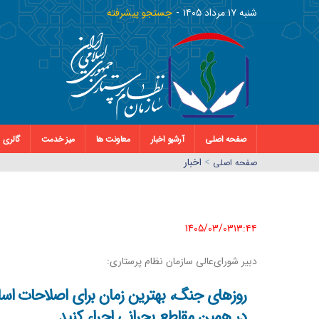
شنبه ١٧ مرداد ١٤٠٥
جستجو پیشرفته
صفحه اصلی
آرشیو اخبار
معاونت ها
میز خدمت
گالری
>
اخبار
صفحه اصلي
1405/03/03١٣:٤٤
دبیر شورای‌عالی سازمان نظام پرستاری:
روزهای جنگ، بهترین زمان برای اصلاحات اسا
در همین مقاطع بحرانی اجراء کنید