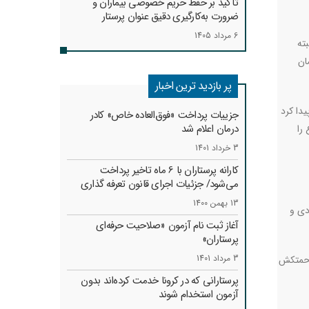
تأکید بر حفظ حریم خصوصی بیماران و
ضرورت به‌کارگیری دقیق عنوان پرستار
6 مرداد 1405
ته
ان
پر بازدید ترین اخبار
امسال تعرفه پرستاری حدود ۶۰درصد افزایش پیدا کرد
جزییات پرداخت «فوق‌العاده خاص» کادر
درمان اعلام شد
را
3 خرداد 1401
کارانه‌ پرستاران با 6 ماه تاخیر پرداخت
می‌شود/ جزئیات اجرای قانون تعرفه گذاری
13 بهمن 1400
دی و
آغاز ثبت نام آزمون «صلاحیت حرفه‌ای
پرستاران»
3 مرداد 1401
 زحمتکش
پرستارانی که در کرونا خدمت کرد‌ه‌اند بدون
آزمون استخدام شوند