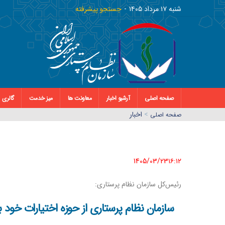
شنبه ١٧ مرداد ١٤٠٥
جستجو پیشرفته
صفحه اصلی
آرشیو اخبار
معاونت ها
میز خدمت
گالری
>
اخبار
صفحه اصلي
1405/03/23١٦:١٢
رئیس‌کل سازمان نظام پرستاری:
سازمان نظام پرستاری از حوزه اختیارات خود ب