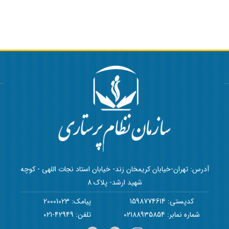
آدرس: تهران-خیابان کریمخان زند- خیابان استاد نجات اللهی - کوچه
شهید ارشد- پلاک 8
کدپستی: 1598774614
پیامک: 20001023
شماره نمابر: 02188935854
تلفن: 42949-021