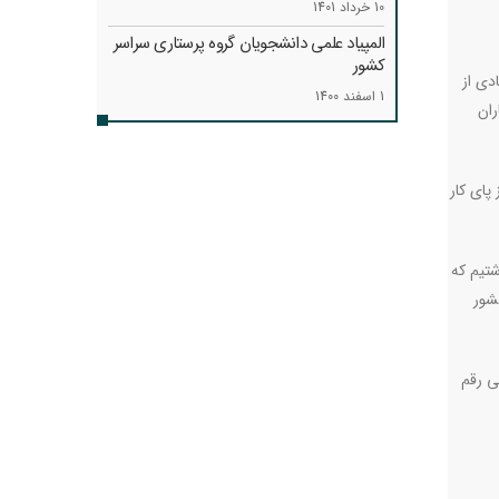
10 خرداد 1401
المپیاد علمی دانشجویان گروه پرستاری سراسر
کشور
دی از
1 اسفند 1400
ران
پای کار
اشتیم که
شور
د اتفاق خاصی رقم