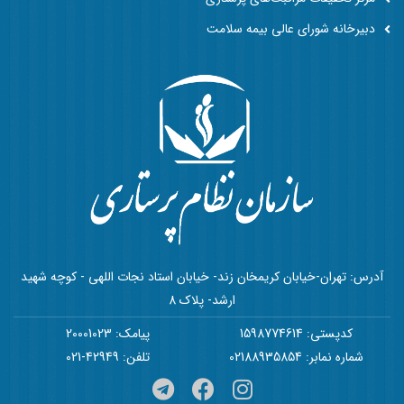
دبیرخانه شورای عالی بیمه سلامت
آدرس: تهران-خیابان کریمخان زند- خیابان استاد نجات اللهی - کوچه شهید
ارشد- پلاک 8
کدپستی: 1598774614
پیامک: 20001023
شماره نمابر: 02188935854
تلفن: 42949-021