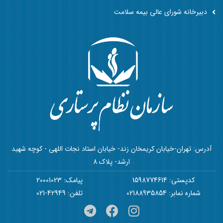
دبیرخانه شورای عالی بیمه سلامت
آدرس: تهران-خیابان کریمخان زند- خیابان استاد نجات اللهی - کوچه شهید
ارشد- پلاک 8
کدپستی: 1598774614
پیامک: 20001023
شماره نمابر: 02188935854
تلفن: 42949-021