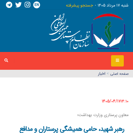
EN
شنبه ١٧ مرداد ١٤٠٥
جستجو پیشرفته
>
اخبار
صفحه اصلي
1405/04/17١٤:١٠
معاون پرستاری وزارت بهداشت؛
رهبر شهید، حامی همیشگی پرستاران و مدافع