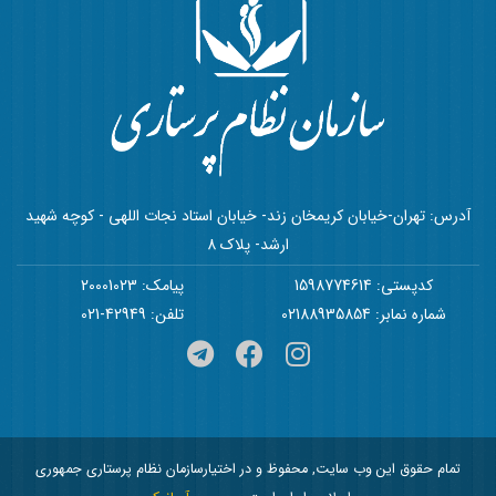
آدرس: تهران-خیابان کریمخان زند- خیابان استاد نجات اللهی - کوچه شهید
ارشد- پلاک 8
کدپستی: 1598774614
پیامک: 20001023
شماره نمابر: 02188935854
تلفن: 42949-021
تمام حقوق این وب سایت, محفوظ و در اختیارسازمان نظام پرستاری جمهوری