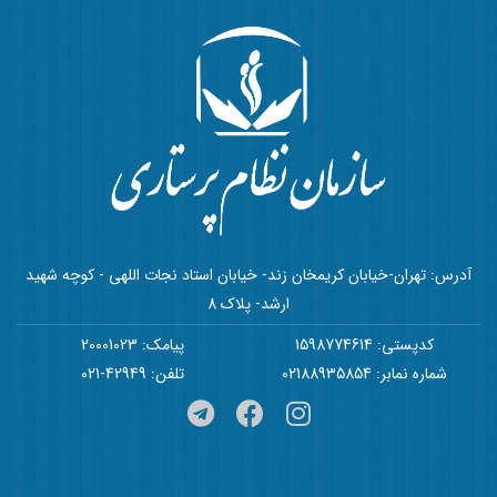
آدرس: تهران-خیابان کریمخان زند- خیابان استاد نجات اللهی - کوچه شهید
ارشد- پلاک 8
کدپستی: 1598774614
پیامک: 20001023
شماره نمابر: 02188935854
تلفن: 42949-021