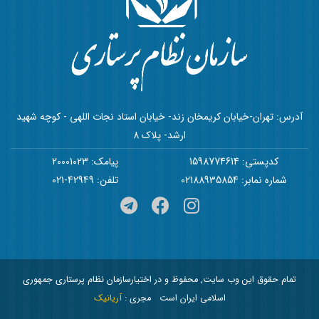
آدرس: تهران-خیابان کریمخان زند- خیابان استاد نجات اللهی - کوچه شهید
ارشد- پلاک 8
کدپستی: 1598774614
پیامک: 20001023
شماره نمابر: 02188935854
تلفن: 42949-021
تمام حقوق این وب سایت, محفوظ و در اختیارسازمان نظام پرستاری جمهوری
اسلامی ایران است
مجری :
آریانیک