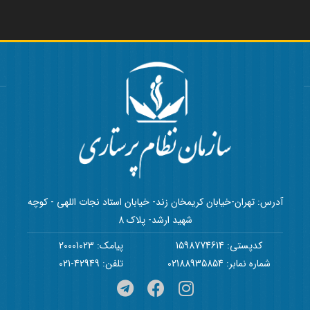
آدرس: تهران-خیابان کریمخان زند- خیابان استاد نجات اللهی - کوچه
شهید ارشد- پلاک 8
کدپستی: 1598774614
پیامک: 20001023
شماره نمابر: 02188935854
تلفن: 42949-021