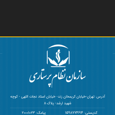
آدرس: تهران-خیابان کریمخان زند- خیابان استاد نجات اللهی - کوچه
شهید ارشد- پلاک 8
کدپستی: 1598774614
پیامک: 20001023