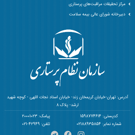
مرکز تحقیقات مراقبت‌های پرستاری
دبیرخانه شورای عالی بیمه سلامت
آدرس: تهران-خیابان کریمخان زند- خیابان استاد نجات اللهی - کوچه شهید
ارشد- پلاک 8
کدپستی: 1598774614
پیامک: 20001023
شماره نمابر: 02188935854
تلفن: 42949-021