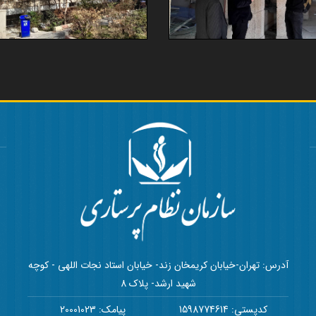
آدرس: تهران-خیابان کریمخان زند- خیابان استاد نجات اللهی - کوچه
شهید ارشد- پلاک 8
کدپستی: 1598774614
پیامک: 20001023