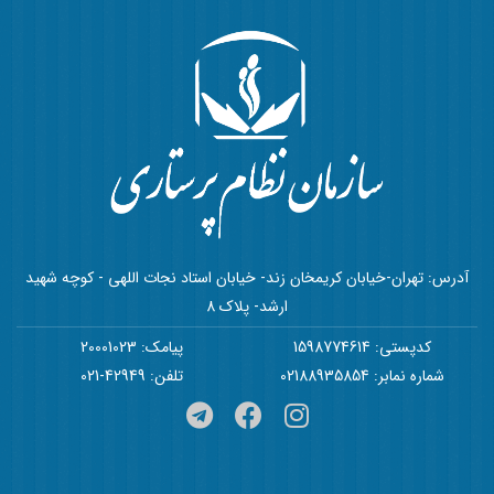
آدرس: تهران-خیابان کریمخان زند- خیابان استاد نجات اللهی - کوچه شهید
ارشد- پلاک 8
کدپستی: 1598774614
پیامک: 20001023
شماره نمابر: 02188935854
تلفن: 42949-021