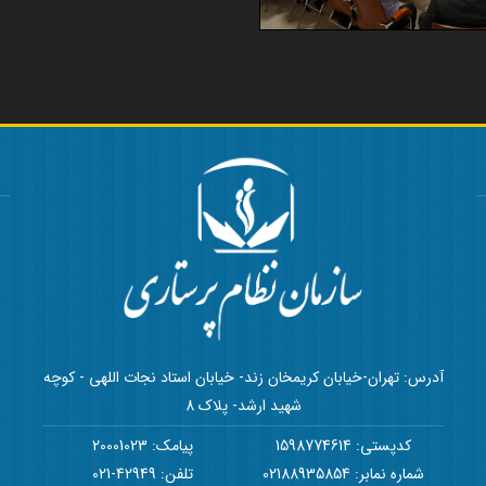
آدرس: تهران-خیابان کریمخان زند- خیابان استاد نجات اللهی - کوچه
شهید ارشد- پلاک 8
کدپستی: 1598774614
پیامک: 20001023
شماره نمابر: 02188935854
تلفن: 42949-021