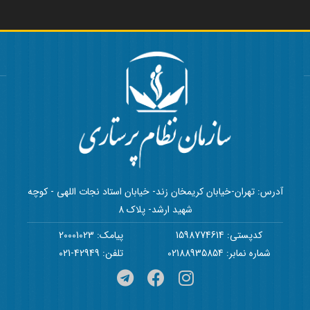
آدرس: تهران-خیابان کریمخان زند- خیابان استاد نجات اللهی - کوچه
شهید ارشد- پلاک 8
کدپستی: 1598774614
پیامک: 20001023
شماره نمابر: 02188935854
تلفن: 42949-021