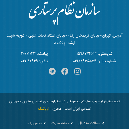
آدرس: تهران-خیابان کریمخان زند- خیابان استاد نجات اللهی - کوچه شهید
ارشد- پلاک 8
کدپستی: 1598774614
پیامک: 20001023
شماره نمابر: 02188935854
تلفن: 42949-021
تمام حقوق این وب سایت, محفوظ و در اختیارسازمان نظام پرستاری جمهوری
اسلامی ایران است
مجری :
آریانیک
سوالات متدوال
نقشه سایت
تماس با ما