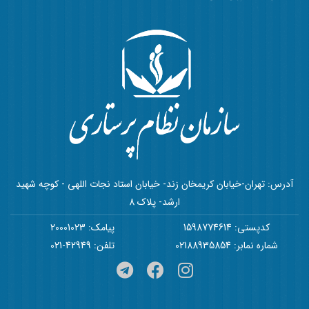
آدرس: تهران-خیابان کریمخان زند- خیابان استاد نجات اللهی - کوچه شهید
ارشد- پلاک 8
کدپستی: 1598774614
پیامک: 20001023
شماره نمابر: 02188935854
تلفن: 42949-021