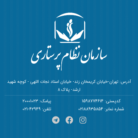
آدرس: تهران-خیابان کریمخان زند- خیابان استاد نجات اللهی - کوچه شهید
ارشد- پلاک 8
کدپستی: 1598774614
پیامک: 20001023
شماره نمابر: 02188935854
تلفن: 42949-021