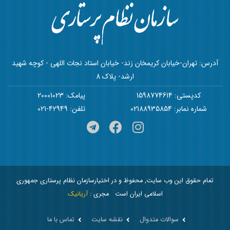
آدرس: تهران-خیابان کریمخان زند- خیابان استاد نجات اللهی - کوچه شهید
ارشد- پلاک 8
کدپستی: 1598774614
پیامک: 20001023
شماره نمابر: 02188935854
تلفن: 42949-021
تمام حقوق این وب سایت, محفوظ و در اختیارسازمان نظام پرستاری جمهوری
اسلامی ایران است
مجری :
آریانیک
سوالات متدوال
نقشه سایت
تماس با ما