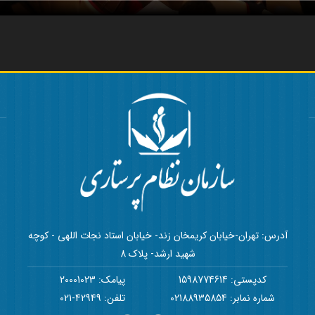
آدرس: تهران-خیابان کریمخان زند- خیابان استاد نجات اللهی - کوچه
شهید ارشد- پلاک 8
کدپستی: 1598774614
پیامک: 20001023
شماره نمابر: 02188935854
تلفن: 42949-021