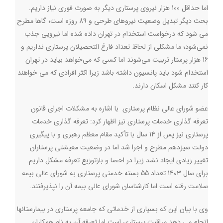
اما حداقل 100 هزار نیروی پرستاری دیگر به صورت فوری نیاز داریم.
بحث دیگر تبدیل وضعیت نیروهای طرحی و 89 روزه است؛ گاها مطرح
می شود که درخواست استخدام در تهران داده شده اما نیرویی جذب
نمی‌شود؛ ما مشکلی از لحاظ تعداد فارغ التحصیلان پرستاری نداریم و
16 هزار پرستار تربیت می‌شوند اما کسی که می‌خواهد بیاید در تهران
استخدام شود باید پانسیون داشته باشد زیرا اکثر افرادی که می خواهند
کار کنند مشکل اسکان دارند
.
عضو شورای عالی نظام پرستاری با اشاره به مشکلات اجرای قانون
تعرفه گذاری خدمات پرستاری نیز اظهار کرد: تعرفه گذاری خدمات
پرستاری نیز پس از 14 سال با تأکید مقام معظم رهبری و با پیگیری
دولت سیزدهم مطرح و اجرا شد اما در وضعیت معیشتی پرستاران
تغییر زیادی ایجاد نشد زیرا در احصا و بازتوزیع تعرفه مشکل داریم.
برای سال 1403 تعداد 55 بسته خدمتی پرستاری به شورای عالی بیمه
سلامت رفته است اما کارشناسان شورای عالی بیمه آن را نپذیرفتند
.
وی با بیان این که بسیاری از خدماتی که جامعه پرستاری در بیمارستانها
انجام می دهد مراقبت پرستاری است اما تعرفه آن به نام همکاران