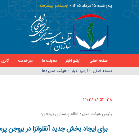
پنج شنبه ١٥ مرداد ١٤٠٥
جستجو پیشرفته
صفحه اصلی
آرشیو اخبار
معاونت ها
میز خدمت
گالری
>
>
هیئت مدیره‌ها
صفحه اصلي
آرشیو اخبار
1403/10/15١٢:٣٨
رئیس هیئت مدیره نظام پرستاری بروجن:
برای ایجاد بخش جدید آنفلوانزا در بروجن پرست