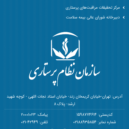
مرکز تحقیقات مراقبت‌های پرستاری
دبیرخانه شورای عالی بیمه سلامت
آدرس: تهران-خیابان کریمخان زند- خیابان استاد نجات اللهی - کوچه شهید
ارشد- پلاک 8
کدپستی: 1598774614
پیامک: 20001023
شماره نمابر: 02188935854
تلفن: 42949-021