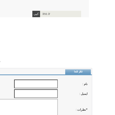
ino.ir
ب
نظر شما
نام :
ايميل :
*نظرات :