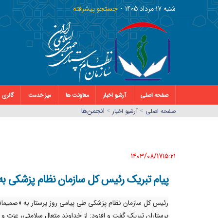
شنبه ١٧ مرداد ١٤٠٥
جستجو پیشرفته
صفحه اصلی
آرشیو اخبار
معاونت ها
میز خدمت
گالری
>
>
انجمن‌ها
صفحه اصلي
آرشیو اخبار
1403/08/17١٥:٢١
پیام تبریک رئیس کل سازمان نظام پزشکی به 
رئیس کل سازمان نظام پزشکی طی پیامی روز پرستار به «صمیمان
پرستاران تبریک گفت و افزود: از خداوند متعال سلامتی، عزت و