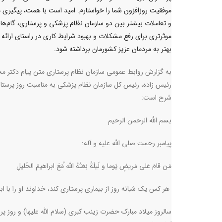
موفقیت روزافزون شما را خواستارم. امید است با همت، پیگیری 
و تعاملات بیشتر بین دو سازمان نظام پزشکی و پرستاری، گام‌ها
موثرتری برای رفع مشکلات و بهبود شرایط کاری در راستای ارائه
بهتر به مردمان عزیز کشورمان برداشته شود.
به گزارش روابط عمومی سازمان نظام پرستاری متن پیام دکتر م
رئیس زاده، رئیس کل سازمان نظام پزشکی به مناسبت روز پرستار
شرح است:
بسم الله الرحمن الرحیم
پيامبر رحمت صلي الله عليه و آله
:
مَن قامَ عَلى مَريضٍ يَوما و لَيلَةً بَعَثَهُ اللّه ُمَعَ ابراهيمَ الخَليلِ
هر كس يك شبانه روز از بيمارى پرستارى كند، خداوند او را با ا
سالروز میلاد مبارک حضرت زینب کبری (سلام الله علیها) و روز پ