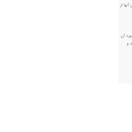
نها از
بهداشت درباره تعداد مراکز خدمات پرستاری در منزل می گوید: « تاکنون ۱۰۴۹ مجوز مرکز هوم کر صادر شده اما ۷۳۶ مورد آن
د و