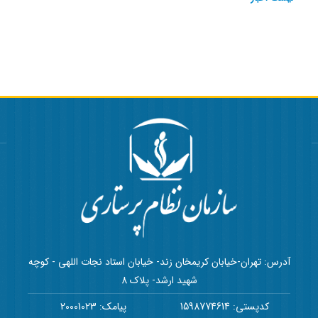
آدرس: تهران-خیابان کریمخان زند- خیابان استاد نجات اللهی - کوچه
شهید ارشد- پلاک 8
کدپستی: 1598774614
پیامک: 20001023