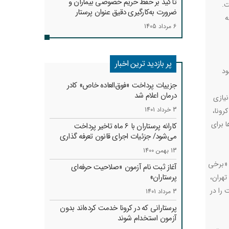
تأکید بر حفظ حریم خصوصی بیماران و
ت.
ضرورت به‌کارگیری دقیق عنوان پرستار
ه
6 مرداد 1405
پر بازدید ترین اخبار
هبود
جزییات پرداخت «فوق‌العاده خاص» کادر
درمان اعلام شد
نیازی
3 خرداد 1401
رونا،
 برای
کارانه‌ پرستاران با 6 ماه تاخیر پرداخت
می‌شود/ جزئیات اجرای قانون تعرفه گذاری
13 بهمن 1400
 «برخی
آغاز ثبت نام آزمون «صلاحیت حرفه‌ای
پرستاران»
تهران،
 را در
3 مرداد 1401
پرستارانی که در کرونا خدمت کرد‌ه‌اند بدون
آزمون استخدام شوند