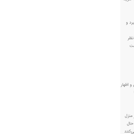
رد و
نظر
مت
و اظهار
 منزل
حال
‌کنند