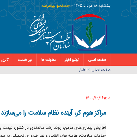
يکشنبه ١٨ مرداد ١٤٠٥
جستجو پیشرفته
صفحه اصلی
آرشیو اخبار
معاونت ها
میز خدمت
گالری
>
اخبار
صفحه اصلي
1400/12/16١١:٠١
مراکز هوم کر، آینده نظام سلامت را می‌سازند
افزایش بیماری‌های مزمن، روند رشد سالمندی در کشور، قیمت با
خدمات سلامت، هزینه های القایی و غیر ضروری تحمیلی به بیما