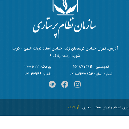
آدرس: تهران-خیابان کریمخان زند- خیابان استاد نجات اللهی - کوچه
شهید ارشد- پلاک 8
کدپستی: 1598774614
پیامک: 20001023
شماره نمابر: 02188935854
تلفن: 42949-021
هوری اسلامی ایران است
مجری :
آریانیک