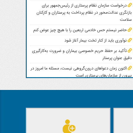
درخواست سازمان نظام پرستاری از رئیس‌جمهور برای
بازنگری عدالت‌محور در نظام پرداخت به پرستاران و کارکنان
سلامت
حاضر نیستم حس خادمی اربعین را با هیچ چیز عوض کنم
نوآوری باید از کنار تخت بیمار آغاز شود
اضر نیستم حس خادمی اربعین را با هیچ چیز عوض کنم
تأکید بر حفظ حریم خصوصی بیماران و ضرورت به‌کارگیری
محسن رشوند، پرستار و خادم موکب سیدالشهدای اوقاف استان قزوین، هر سال با 
دقیق عنوان پرستار
خدمت زائران حضرت سیدالشهدا(ع) باشد؛ تجربه‌ای که به گفته او با هیچ چیز دیگ
اکنون زمان دعواهای درون‌گروهی نیست، مسئله ما امروز در
10 مرداد 1405
بیرون از سازمان‌های پرستاری است
ایجاد بیمه تکمیلی سراسری و راه‌اندازی میز کرامت برای
کارکنان سلامت
رهبران بین‌المللی پرستاری و مراقبت تسکینی خواستار
سرمایه‌گذاری فوری در نیروی پرستاری برای مقابله با افزایش بار
سرطان شدند