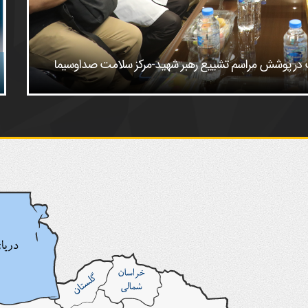
امت در پوشش مراسم تشییع رهبر شهید-مرکز سلامت صداوسیما