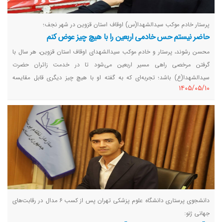
پرستار خادم موکب سیدالشهدا(س) اوقاف استان قزوین در شهر نجف؛
حاضر نیستم حس خادمی اربعین را با هیچ چیز عوض کنم
محسن رشوند، پرستار و خادم موکب سیدالشهدای اوقاف استان قزوین، هر سال با
گرفتن مرخصی راهی مسیر اربعین می‌شود تا در خدمت زائران حضرت
سیدالشهدا(ع) باشد؛ تجربه‌ای که به گفته او با هیچ چیز دیگری قابل مقایسه
١٤٠٥/٠٥/١٠
نیست.
دانشجوی پرستاری دانشگاه علوم پزشکی تهران پس از کسب ۶ مدال در رقابت‌های
جهانی ژنو: