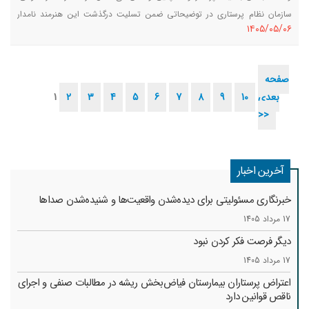
سازمان نظام پرستاری در توضیحاتی ضمن تسلیت درگذشت این هنرمند نامدار
١٤٠٥/٠٥/٠٦
کشورمان، با تاکید بر لزوم حفظ حریم خصوصی، صیانت از کرامت انسانی و
محرمانگی اطلاعات بیماران، خواستار به‌کارگیری دقیق عنوان پرستار در اظهارنظرها و
واکنش‌ها شد.
صفحه
بعدی
10
9
8
7
6
5
4
3
2
1
>>
آخرین اخبار
خبرنگاری مسئولیتی برای دیده‌شدن واقعیت‌ها و شنیده‌شدن صداها
17 مرداد 1405
دیگر فرصت فکر کردن نبود
17 مرداد 1405
اعتراض پرستاران بیمارستان فیاض‌بخش ریشه در مطالبات صنفی و اجرای
ناقص قوانین دارد