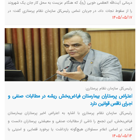
درمانی آیت‌الله العظمی خویی (ره)، که هنگام عزیمت به محل کار جان یک شهروند
را از سقوط نجات داد، در جریان تماس رئیس‌کل سازمان نظام پرستاری گفت: در
١٤٠٥/٠٥/١٧
لحظه وقوع حادثه تنها فرصت اقدام وجود داشت و فرصت فکر کردن نبود.
رئیس‌کل سازمان نظام پرستاری:
اعتراض پرستاران بیمارستان فیاض‌بخش ریشه در مطالبات صنفی و
اجرای ناقص قوانین دارد
رئیس‌کل سازمان نظام پرستاری با اشاره به اعتراض اخیر پرستاران بیمارستان
فیاض‌بخش، این تجمع را ناشی از مطالبات صنفی و معیشتی پرستاران دانست و
گفت: بر اساس اعلام مسئولان هیچ‌گونه بازداشت یا برخورد قضایی و امنیتی با
١٤٠٥/٠٥/١٤
پرستاران صورت نگرفته است.