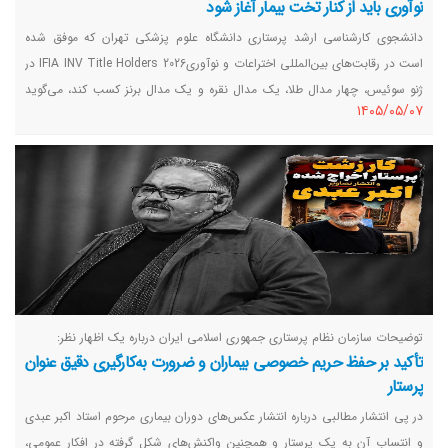
نوآوری باید از کنار تخت بیمار آغاز شود
دانشجوی کارشناسی ارشد پرستاری دانشگاه علوم پزشکی تهران که موفق شده
است در رقابت‌های بین‌المللی اختراعات و نوآوریIFIA INV Title Holders 2026 در
ژنو سوئیس، چهار مدال طلا، یک مدال نقره و یک مدال برنز کسب کند، می‌گوید
١٤٠٥/٠٥/٠٧
نوآوری در حوزه سلامت زمانی ارزشمند است که پاسخی برای نیازهای واقعی
بیماران و نظام درمان باشد.
توضیحات سازمان نظام پرستاری جمهوری اسلامی ایران درباره یک اظهار نظر:
تأکید بر حفظ حریم خصوصی بیماران و ضرورت به‌کارگیری دقیق عنوان
پرستار
در پی انتشار مطالبی درباره انتشار عکس‌های دوران بیماری مرحوم استاد اکبر عبدی
و انتساب آن به یک پرستار و همچنین واکنش‌های شکل گرفته در افکار عمومی،