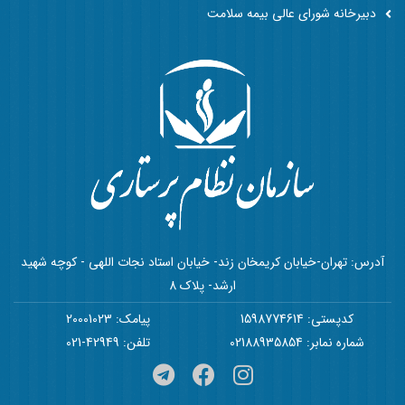
دبیرخانه شورای عالی بیمه سلامت
آدرس: تهران-خیابان کریمخان زند- خیابان استاد نجات اللهی - کوچه شهید
ارشد- پلاک 8
کدپستی: 1598774614
پیامک: 20001023
شماره نمابر: 02188935854
تلفن: 42949-021