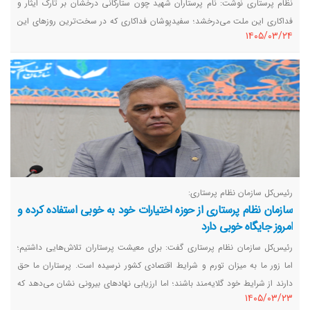
نظام پرستاری نوشت: نام پرستاران شهید چون ستارگانی درخشان بر تارک ایثار و
فداکاری این ملت می‌درخشد؛ سفیدپوشان فداکاری که در سخت‌ترین روزهای این
١٤٠٥/٠٣/٢٤
سرزمین، هیچ‌گاه سنگر مقدس خدمت به انسانیت را رها نکردند و در هنگامی که
خصم بی‌مبالات و شرور، بیمارستان‌ها و مراکز درمانی را نیز مورد تجاوز وحشیانه
خود قرار می‌داد، با دستانی مهربان و قلب‌هایی استوار، مرهم زخم مردم و مجاهدان
راه حقشدند.
رئیس‌کل سازمان نظام پرستاری:
سازمان نظام پرستاری از حوزه اختیارات خود به خوبی استفاده کرده و
امروز جایگاه خوبی دارد
رئیس‌کل سازمان نظام پرستاری گفت: برای معیشت پرستاران تلاش‌هایی داشتیم؛
اما زور ما به میزان تورم و شرایط اقتصادی کشور نرسیده است. پرستاران ما حق
دارند از شرایط خود گلایه‌مند باشند؛ اما ارزیابی نهاد‌های بیرونی نشان می‌دهد که
١٤٠٥/٠٣/٢٣
سازمان از حوزه اختیارات خود به خوبی استفاده کرده و امروز جایگاه خوبی دارد،