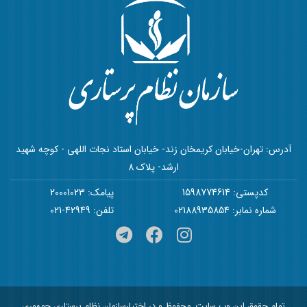
آدرس: تهران-خیابان کریمخان زند- خیابان استاد نجات اللهی - کوچه شهید
ارشد- پلاک 8
کدپستی: 1598774614
پیامک: 20001023
شماره نمابر: 02188935854
تلفن: 42949-021
تمام حقوق این وب سایت, محفوظ و در اختیارسازمان نظام پرستاری جمهوری